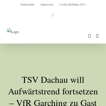
Zum
Datenschutz
Impressum
Cookie-Richtlinie (EU)
Inhalt
Instagram
springen
TSV Dachau will
Aufwärtstrend fortsetzen
– VfR Garching zu Gast