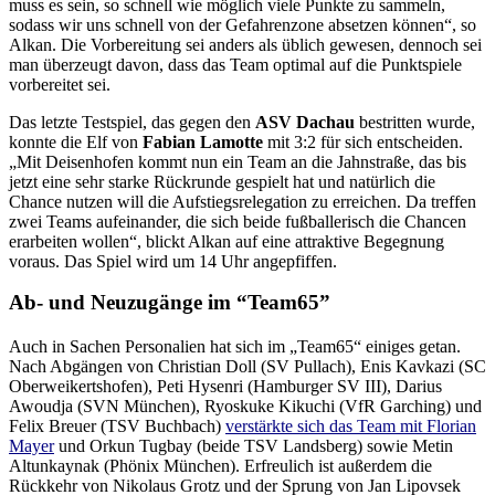
muss es sein, so schnell wie möglich viele Punkte zu sammeln,
sodass wir uns schnell von der Gefahrenzone absetzen können“, so
Alkan. Die Vorbereitung sei anders als üblich gewesen, dennoch sei
man überzeugt davon, dass das Team optimal auf die Punktspiele
vorbereitet sei.
Das letzte Testspiel, das gegen den
ASV Dachau
bestritten wurde,
konnte die Elf von
Fabian Lamotte
mit 3:2 für sich entscheiden.
„Mit Deisenhofen kommt nun ein Team an die Jahnstraße, das bis
jetzt eine sehr starke Rückrunde gespielt hat und natürlich die
Chance nutzen will die Aufstiegsrelegation zu erreichen. Da treffen
zwei Teams aufeinander, die sich beide fußballerisch die Chancen
erarbeiten wollen“, blickt Alkan auf eine attraktive Begegnung
voraus. Das Spiel wird um 14 Uhr angepfiffen.
Ab- und Neuzugänge im “Team65”
Auch in Sachen Personalien hat sich im „Team65“ einiges getan.
Nach Abgängen von Christian Doll (SV Pullach), Enis Kavkazi (SC
Oberweikertshofen), Peti Hysenri (Hamburger SV III), Darius
Awoudja (SVN München), Ryoskuke Kikuchi (VfR Garching) und
Felix Breuer (TSV Buchbach)
verstärkte sich das Team mit Florian
Mayer
und Orkun Tugbay (beide TSV Landsberg) sowie Metin
Altunkaynak (Phönix München). Erfreulich ist außerdem die
Rückkehr von Nikolaus Grotz und der Sprung von Jan Lipovsek