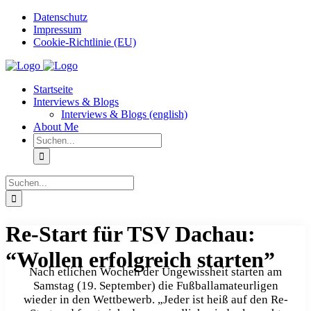
Zum
Datenschutz
Inhalt
Impressum
springen
Cookie-Richtlinie (EU)
Instagram
Startseite
Interviews & Blogs
Interviews & Blogs (english)
About Me
Suche
nach:
Suche
nach:
Re-Start für TSV Dachau:
“Wollen erfolgreich starten”
Nach etlichen Wochen der Ungewissheit starten am
Samstag (19. September) die Fußballamateurligen
wieder in den Wettbewerb. „Jeder ist heiß auf den Re-