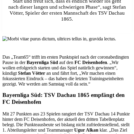
Start und freut sich, dass es endlich wieder los geht
nach dieser langen und schwierigen Phase“, sagt Stefan
Vötter, Spieler der ersten Mannschaft des TSV Dachau
1865.
D
as „Team65“ trifft im ersten Punktspiel nach der coronabedingten
Pause in der
Bayernliga Süd
auf den
FC Deisenhofen
. „Wir
wollen erfolgreich starten und das Spiel natürlich gewinnen“,
kündigt
Stefan Vötter
an und fährt fort, „Wir machen einen
fokussierten Eindruck – das haben die letzten Trainingseinheiten
gezeigt. Wir werden am Samstag voll da sein.“
Bayernliga Süd: TSV Dachau 1865 empfängt den
FC Deisenhofen
Mit 27 Punkten aus 23 Spielen rangiert der TSV Dachau 14 Punkte
hinter dem FC Deisenhofen, der aktuell den dritten Tabellenplatz
belegt. Die Punkteausbeute sei bislang nicht zufriedenstellend, stellt
1. Abteilungsleiter und Teammanager
Ugur Alkan
klar. „Das Ziel