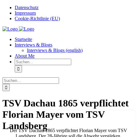
Zum
Datenschutz
Inhalt
Impressum
springen
Cookie-Richtlinie (EU)
Instagram
Startseite
Interviews & Blogs
Interviews & Blogs (english)
About Me
Suche
nach:
Suche
nach:
TSV Dachau 1865 verpflichtet
Florian Mayer vom TSV
Landsberg
Der TSV Dachau 1865 verpflichtet Florian Mayer vom TSV
Landsberg. Der 28-Jährige soll die Abwehr verstärken.