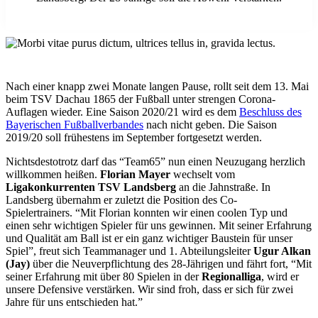
N
ach einer knapp zwei Monate langen Pause, rollt seit dem 13. Mai
beim TSV Dachau 1865 der Fußball unter strengen Corona-
Auflagen wieder. Eine Saison 2020/21 wird es dem
Beschluss des
Bayerischen Fußballverbandes
nach nicht geben. Die Saison
2019/20 soll frühestens im September fortgesetzt werden.
Nichtsdestotrotz darf das “Team65” nun einen Neuzugang herzlich
willkommen heißen.
Florian Mayer
wechselt vom
Ligakonkurrenten TSV Landsberg
an die Jahnstraße. In
Landsberg übernahm er zuletzt die Position des Co-
Spielertrainers. “Mit Florian konnten wir einen coolen Typ und
einen sehr wichtigen Spieler für uns gewinnen. Mit seiner Erfahrung
und Qualität am Ball ist er ein ganz wichtiger Baustein für unser
Spiel”, freut sich Teammanager und 1. Abteilungsleiter
Ugur Alkan
(Jay)
über die Neuverpflichtung des 28-Jährigen und fährt fort, “Mit
seiner Erfahrung mit über 80 Spielen in der
Regionalliga
, wird er
unsere Defensive verstärken. Wir sind froh, dass er sich für zwei
Jahre für uns entschieden hat.”