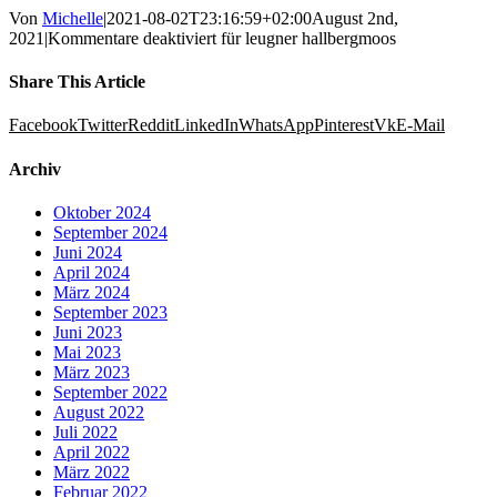
Von
Michelle
|
2021-08-02T23:16:59+02:00
August 2nd,
2021
|
Kommentare deaktiviert
für leugner hallbergmoos
Share This Article
Facebook
Twitter
Reddit
LinkedIn
WhatsApp
Pinterest
Vk
E-Mail
Archiv
Oktober 2024
September 2024
Juni 2024
April 2024
März 2024
September 2023
Juni 2023
Mai 2023
März 2023
September 2022
August 2022
Juli 2022
April 2022
März 2022
Februar 2022