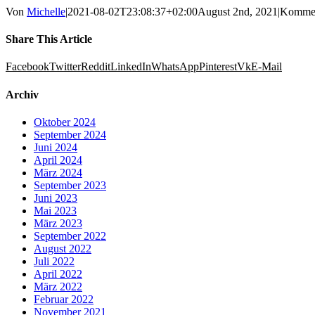
Von
Michelle
|
2021-08-02T23:08:37+02:00
August 2nd, 2021
|
Komment
Share This Article
Facebook
Twitter
Reddit
LinkedIn
WhatsApp
Pinterest
Vk
E-Mail
Archiv
Oktober 2024
September 2024
Juni 2024
April 2024
März 2024
September 2023
Juni 2023
Mai 2023
März 2023
September 2022
August 2022
Juli 2022
April 2022
März 2022
Februar 2022
November 2021