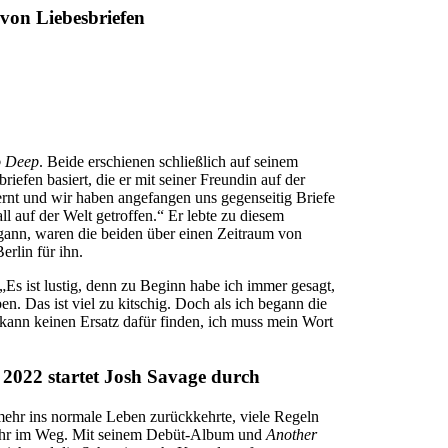
 von Liebesbriefen
o Deep
. Beide erschienen schließlich auf seinem
iefen basiert, die er mit seiner Freundin auf der
ernt und wir haben angefangen uns gegenseitig Briefe
l auf der Welt getroffen.“ Er lebte zu diesem
egann, waren die beiden über einen Zeitraum von
rlin für ihn.
Es ist lustig, denn zu Beginn habe ich immer gesagt,
n. Das ist viel zu kitschig. Doch als ich begann die
 kann keinen Ersatz dafür finden, ich muss mein Wort
2022 startet Josh Savage durch
ehr ins normale Leben zurückkehrte, viele Regeln
ehr im Weg. Mit seinem Debüt-Album und
Another