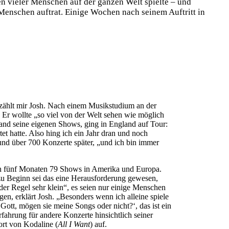
 vieler Menschen auf der ganzen Welt spielte – und
enschen auftrat. Einige Wochen nach seinem Auftritt in
erzählt mir Josh. Nach einem Musikstudium an der
. Er wollte „so viel von der Welt sehen wie möglich
and seine eigenen Shows, ging in England auf Tour:
tet hatte. Also hing ich ein Jahr dran und noch
und über 700 Konzerte später, „und ich bin immer
15 in fünf Monaten 79 Shows in Amerika und Europa.
zu Beginn sei das eine Herausforderung gewesen,
 der Regel sehr klein“, es seien nur einige Menschen
n, erklärt Josh. „Besonders wenn ich alleine spiele
ott, mögen sie meine Songs oder nicht?‘, das ist ein
fahrung für andere Konzerte hinsichtlich seiner
ort von Kodaline (
All I Want
) auf.