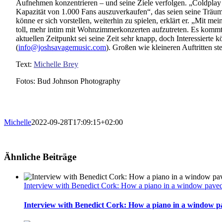
Aufnehmen konzentrieren – und seine Ziele verfolgen. „Coldplay
Kapazität von 1.000 Fans auszuverkaufen“, das seien seine Trä
könne er sich vorstellen, weiterhin zu spielen, erklärt er. „Mit mei
toll, mehr intim mit Wohnzimmerkonzerten aufzutreten. Es kommt
aktuellen Zeitpunkt sei seine Zeit sehr knapp, doch Interessierte 
(
info@joshsavagemusic.com
). Großen wie kleineren Auftritten st
Text:
Michelle Brey
Fotos: Bud Johnson Photography
Michelle
2022-09-28T17:09:15+02:00
Ähnliche Beiträge
Interview with Benedict Cork: How a piano in a window paved 
Interview with Benedict Cork: How a piano in a window pa