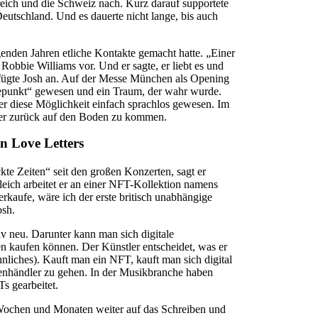
eich und die Schweiz nach. Kurz darauf supportete
Deutschland. Und es dauerte nicht lange, bis auch
iegenden Jahren etliche Kontakte gemacht hatte. „Einer
Robbie Williams vor. Und er sagte, er liebt es und
, fügte Josh an. Auf der Messe München als Opening
hepunkt“ gewesen und ein Traum, der wahr wurde.
r diese Möglichkeit einfach sprachlos gewesen. Im
der zurück auf den Boden zu kommen.
n Love Letters
ckte Zeiten“ seit den großen Konzerten, sagt er
gleich arbeitet er an einer NFT-Kollektion namens
rkaufe, wäre ich der erste britisch unabhängige
osh.
v neu. Darunter kann man sich digitale
ken kaufen können. Der Künstler entscheidet, was er
liches). Kauft man ein NFT, kauft man sich digital
nhändler zu gehen. In der Musikbranche haben
s gearbeitet.
Wochen und Monaten weiter auf das Schreiben und