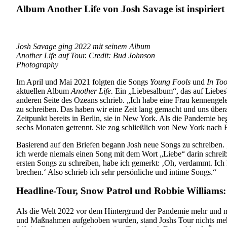
Album Another Life von Josh Savage ist inspiriert
Josh Savage ging 2022 mit seinem Album
Another Life auf Tour. Credit: Bud Johnson
Photography
Im April und Mai 2021 folgten die Songs
Young Fools
und
In To
aktuellen Album
Another Life.
Ein „Liebesalbum“, das auf Liebesbr
anderen Seite des Ozeans schrieb. „Ich habe eine Frau kennengel
zu schreiben. Das haben wir eine Zeit lang gemacht und uns überal
Zeitpunkt bereits in Berlin, sie in New York. Als die Pandemie b
sechs Monaten getrennt. Sie zog schließlich von New York nach Be
Basierend auf den Briefen begann Josh neue Songs zu schreiben. „
ich werde niemals einen Song mit dem Wort „Liebe“ darin schreibe
ersten Songs zu schreiben, habe ich gemerkt: ‚Oh, verdammt. Ich
brechen.‘ Also schrieb ich sehr persönliche und intime Songs.“
Headline-Tour, Snow Patrol und Robbie Williams: 
Als die Welt 2022 vor dem Hintergrund der Pandemie mehr und m
und Maßnahmen aufgehoben wurden, stand Joshs Tour nichts m