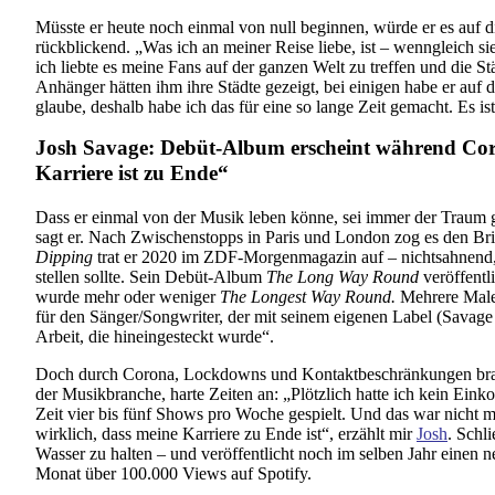
Müsste er heute noch einmal von null beginnen, würde er es auf d
rückblickend. „Was ich an meiner Reise liebe, ist – wenngleich si
ich liebte es meine Fans auf der ganzen Welt zu treffen und die St
Anhänger hätten ihm ihre Städte gezeigt, bei einigen habe er auf d
glaube, deshalb habe ich das für eine so lange Zeit gemacht. Es is
Josh Savage: Debüt-Album erscheint während Co
Karriere ist zu Ende“
Dass er einmal von der Musik leben könne, sei immer der Traum g
sagt er. Nach Zwischenstopps in Paris und London zog es den Bri
Dipping
trat er 2020 im ZDF-Morgenmagazin auf – nichtsahnend,
stellen sollte. Sein Debüt-Album
The Long Way Round
veröffentl
wurde mehr oder weniger
The Longest Way Round.
Mehrere Male
für den Sänger/Songwriter, der mit seinem eigenen Label (Savage 
Arbeit, die hineingesteckt wurde“.
Doch durch Corona, Lockdowns und Kontaktbeschränkungen brach
der Musikbranche, harte Zeiten an: „Plötzlich hatte ich kein Ei
Zeit vier bis fünf Shows pro Woche gespielt. Und das war nicht m
wirklich, dass meine Karriere zu Ende ist“, erzählt mir
Josh
. Schli
Wasser zu halten – und veröffentlicht noch im selben Jahr einen
Monat über 100.000 Views auf Spotify.