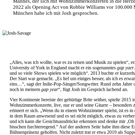
Mannes, der sich mit Wohnzimmerkonzerten in die Herzen
2022 als Opening Act von Robbie Williams vor 100.000 M
München habe ich mit Josh gesprochen.
„A
lles, was ich wollte, war es zu reisen und Musik zu spielen“, 
University of York in England macht er ein sogenanntes
gap yaer
und so viele Shows spielen wie möglich“. 2013 buchte er kurzerh
Der Start war gemacht. „Es lief um einiges besser, als ich es erwar
eins…“, sagt der Indie-Pop-Sänger/Songwriter. Rund zehn Jahre 
noch in meinem
gap year
“, fügt Josh im Gespräch lachend an.
Vier Kontinente bereiste der gebürtige Brite seither, spielte 20
Wohnzimmerkonzerte, live, nur er und seine Gitarre – besonders 
erinnert er sich. „Wenn du in einem Wohnzimmer spielst, ist es in
in dem Raum anwesend und es sei nicht möglich, etwas zu verberge
und ich kann die Gesichtsausdrücke erkennen und denke mir ‚Oh G
bisschen furchterregend.“ Auf der anderen Seite habe ihm diese Er
Bühnenpräsenz geholfen. Nicht zuletzt trat er etwa 2019 als Supp