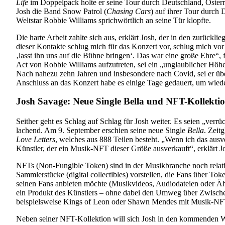
Life
im Doppelpack holte er seine Tour durch Deutschland, Österr
Josh die Band Snow Patrol (
Chasing Cars
) auf ihrer Tour durch 
Weltstar Robbie Williams sprichwörtlich an seine Tür klopfte.
Die harte Arbeit zahlte sich aus, erklärt Josh, der in den zurückl
dieser Kontakte schlug mich für das Konzert vor, schlug mich vor 
‚lasst ihn uns auf die Bühne bringen‘. Das war eine große Ehre“
Act von Robbie Williams aufzutreten, sei ein „unglaublicher Hö
Nach nahezu zehn Jahren und insbesondere nach Covid, sei er übe
Anschluss an das Konzert habe es einige Tage gedauert, um wie
Josh Savage: Neue Single Bella und NFT-Kollektio
Seither geht es Schlag auf Schlag für Josh weiter. Es seien „verrü
lachend. Am 9. September erschien seine neue Single
Bella
. Zeit
Love Letters
, welches aus 888 Teilen besteht. „Wenn ich das ausve
Künstler, der ein Musik-NFT dieser Größe ausverkauft“, erklärt J
NFTs (Non-Fungible Token) sind in der Musikbranche noch relati
Sammlerstücke (digital collectibles) vorstellen, die Fans über To
seinen Fans anbieten möchte (Musikvideos, Audiodateien oder Ähn
ein Produkt des Künstlers – ohne dabei den Umweg über Zwische
beispielsweise Kings of Leon oder Shawn Mendes mit Musik-NFT
Neben seiner NFT-Kollektion will sich Josh in den kommenden 