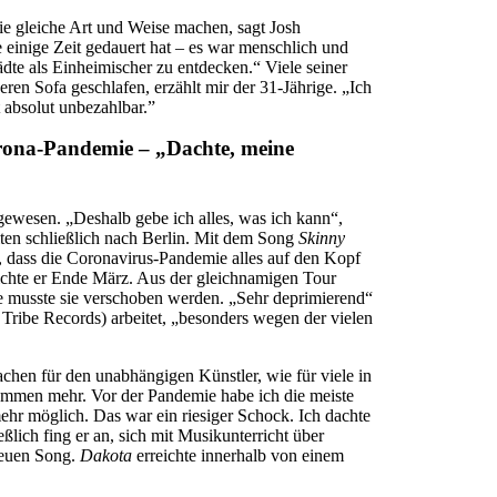
ie gleiche Art und Weise machen, sagt Josh
e einige Zeit gedauert hat – es war menschlich und
ädte als Einheimischer zu entdecken.“ Viele seiner
eren Sofa geschlafen, erzählt mir der 31-Jährige. „Ich
t absolut unbezahlbar.”
rona-Pandemie – „Dachte, meine
ewesen. „Deshalb gebe ich alles, was ich kann“,
ten schließlich nach Berlin. Mit dem Song
Skinny
 dass die Coronavirus-Pandemie alles auf den Kopf
ichte er Ende März. Aus der gleichnamigen Tour
 musste sie verschoben werden. „Sehr deprimierend“
Tribe Records) arbeitet, „besonders wegen der vielen
en für den unabhängigen Künstler, wie für viele in
nkommen mehr. Vor der Pandemie habe ich die meiste
ehr möglich. Das war ein riesiger Schock. Ich dachte
eßlich fing er an, sich mit Musikunterricht über
 neuen Song.
Dakota
erreichte innerhalb von einem