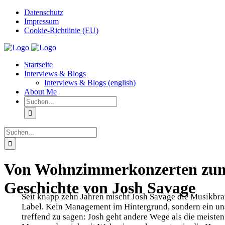
Zum
Datenschutz
Inhalt
Impressum
springen
Cookie-Richtlinie (EU)
Instagram
Startseite
Interviews & Blogs
Interviews & Blogs (english)
About Me
Suche
nach:
Suche
nach:
Von Wohnzimmerkonzerten zum 
Geschichte von Josh Savage
Seit knapp zehn Jahren mischt Josh Savage die Musikbran
Label. Kein Management im Hintergrund, sondern ein unab
treffend zu sagen: Josh geht andere Wege als die meisten