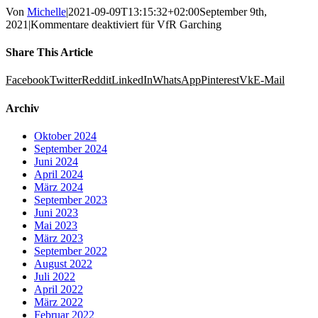
Von
Michelle
|
2021-09-09T13:15:32+02:00
September 9th,
2021
|
Kommentare deaktiviert
für VfR Garching
Share This Article
Facebook
Twitter
Reddit
LinkedIn
WhatsApp
Pinterest
Vk
E-Mail
Archiv
Oktober 2024
September 2024
Juni 2024
April 2024
März 2024
September 2023
Juni 2023
Mai 2023
März 2023
September 2022
August 2022
Juli 2022
April 2022
März 2022
Februar 2022