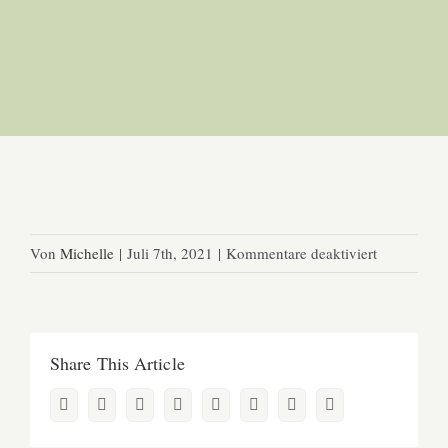
für
Von
Michelle
|
Juli 7th, 2021
|
Kommentare deaktiviert
1
Share This Article
Facebook
Twitter
Reddit
LinkedIn
WhatsApp
Pinterest
Vk
E-
Mail